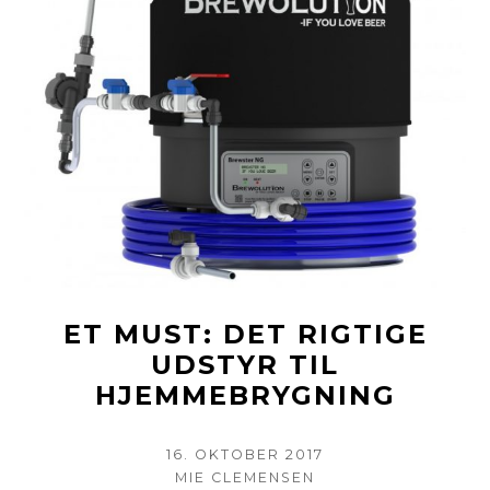
ET MUST: DET RIGTIGE
UDSTYR TIL
HJEMMEBRYGNING
POSTED
16. OKTOBER 2017
ON
AUTHOR
MIE CLEMENSEN