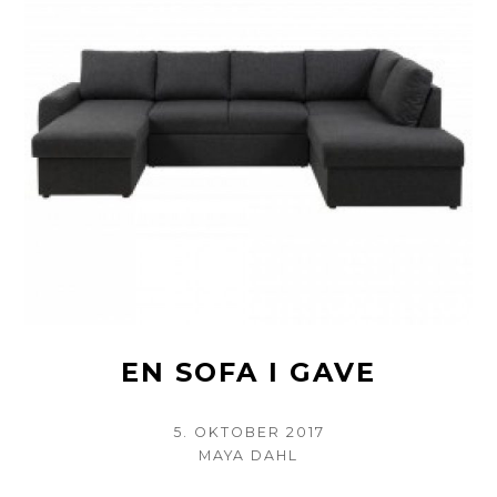
HJEMMEBRYG
EN SOFA I GAVE
POSTED
5. OKTOBER 2017
ON
AUTHOR
MAYA DAHL