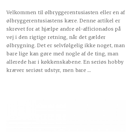
Velkommen til ølbryggerentusiasten eller en af
ølbryggerentusiastens kære. Denne artikel er
skrevet for at hjælpe andre øl-afficionados på
vej i den rigtige retning, når det gælder
ølbrygning. Det er selvfølgelig ikke noget, man
bare lige kan gøre med nogle af de ting, man
allerede har i køkkenskabene. En seriøs hobby
CONTINUE
kræver seriøst udstyr, men bare
…
READING
ET
MUST:
DET
RIGTIGE
UDSTYR
TIL