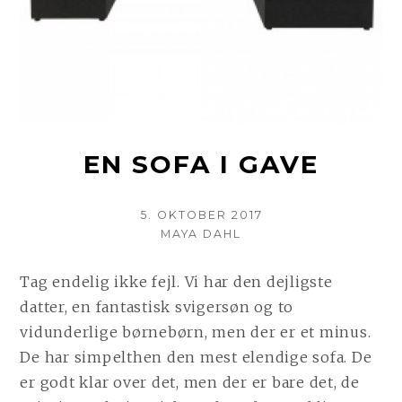
EN SOFA I GAVE
POSTED
5. OKTOBER 2017
ON
AUTHOR
MAYA DAHL
Tag endelig ikke fejl. Vi har den dejligste
datter, en fantastisk svigersøn og to
vidunderlige børnebørn, men der er et minus.
De har simpelthen den mest elendige sofa. De
er godt klar over det, men der er bare det, de