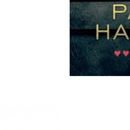
ET
NSYN