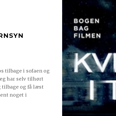
ERNSYN
N
 os tilbage i sofaen og
eg har selv tilhørt
tilbage og få læst
dent noget i
INUE
ING