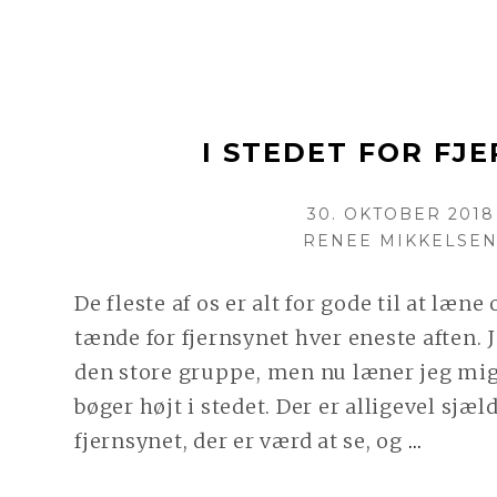
I STEDET FOR FJ
POSTED
30. OKTOBER 2018
AUTHOR
ON
RENEE MIKKELSE
De fleste af os er alt for gode til at læne
tænde for fjernsynet hver eneste aften. J
den store gruppe, men nu læner jeg mig 
bøger højt i stedet. Der er alligevel sjæl
CONT
fjernsynet, der er værd at se, og
…
READ