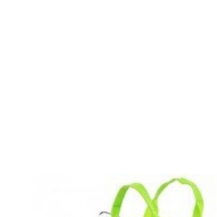
I
STED
FOR
FJER