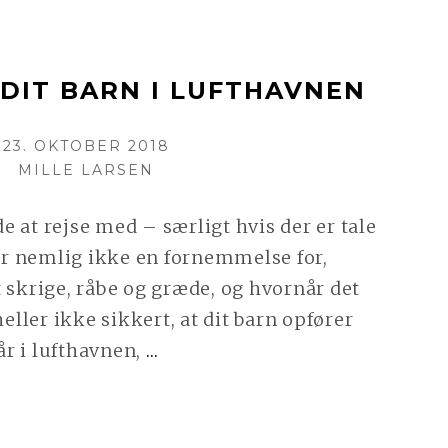
DIT BARN I LUFTHAVNEN
POSTED
23. OKTOBER 2018
ON
AUTHOR
MILLE LARSEN
 at rejse med – særligt hvis der er tale
r nemlig ikke en fornemmelse for,
t skrige, råbe og græde, og hvornår det
heller ikke sikkert, at dit barn opfører
CONTINUE
tår i lufthavnen,
…
READING
UNDERHOLD
DIT