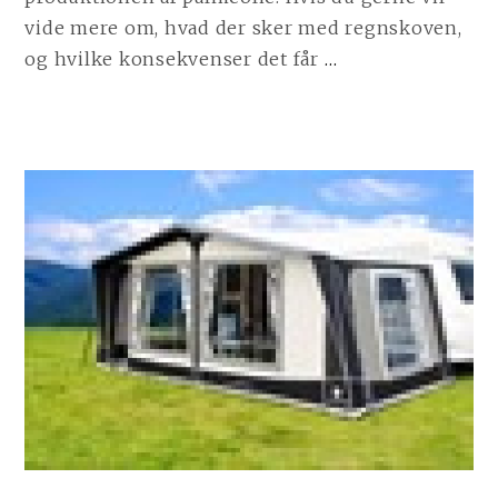
vide mere om, hvad der sker med regnskoven,
CONTINUE
og hvilke konsekvenser det får
…
READING
BLIV
KLOGERE
PÅ,
HVAD
DER
SKER
MED
REGNSKOVEN