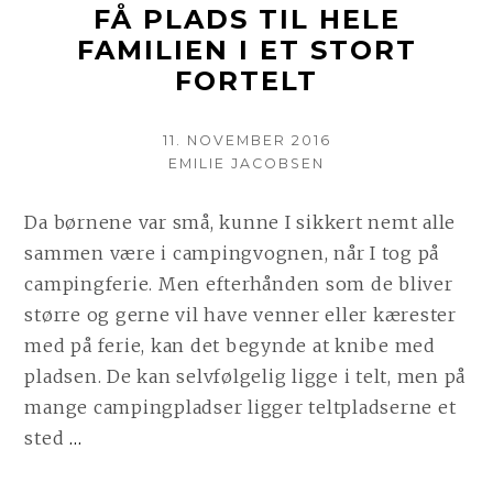
FÅ PLADS TIL HELE
FAMILIEN I ET STORT
FORTELT
POSTED
11. NOVEMBER 2016
ON
AUTHOR
EMILIE JACOBSEN
Da børnene var små, kunne I sikkert nemt alle
sammen være i campingvognen, når I tog på
campingferie. Men efterhånden som de bliver
større og gerne vil have venner eller kærester
med på ferie, kan det begynde at knibe med
pladsen. De kan selvfølgelig ligge i telt, men på
mange campingpladser ligger teltpladserne et
CONTINUE
sted
…
READING