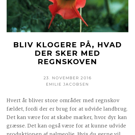
BLIV KLOGERE PÅ, HVAD
DER SKER MED
REGNSKOVEN
POSTED
23. NOVEMBER 2016
ON
AUTHOR
EMILIE JACOBSEN
Hvert år bliver store områder med regnskov
fældet, fordi der er brug for at udvide landbrug.
Det kan være for at skabe marker, hvor dyr kan
græsse. Det kan også være for at kunne udvide
produktionen af palmeolie. Hvis du gerne vil